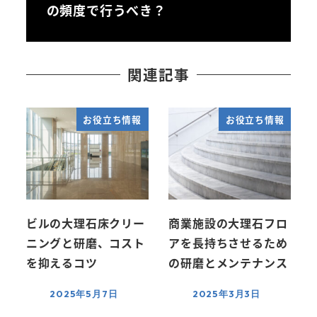
の頻度で行うべき？
関連記事
お役立ち情報
お役立ち情報
ビルの大理石床クリー
商業施設の大理石フロ
ニングと研磨、コスト
アを長持ちさせるため
を抑えるコツ
の研磨とメンテナンス
2025年5月7日
2025年3月3日