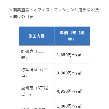
※商業施設・オフィス・マンション共用部など法
人向けの目安
単価目安（税
施工内容
抜）
軽研磨（1工
1,650円〜/㎡
程）
標準研磨（2工
3,300円〜/㎡
程）
重研磨（3工程
4,950円〜/㎡
以上）
1,000円〜/㎡