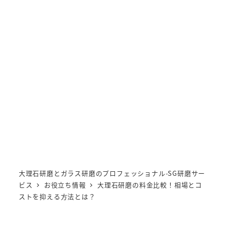
Stone Glass 研磨サービス
MENU
大理石研磨とガラス研磨のプロフェッショナル-SG研磨サー
ビス
お役立ち情報
大理石研磨の料金比較！相場とコ
ストを抑える方法とは？