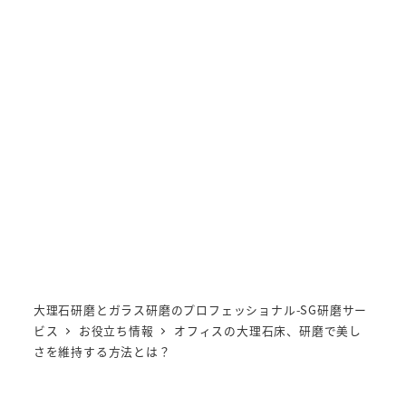
Stone Glass 研磨サービス
MENU
大理石研磨とガラス研磨のプロフェッショナル-SG研磨サー
ビス
お役立ち情報
オフィスの大理石床、研磨で美し
さを維持する方法とは？